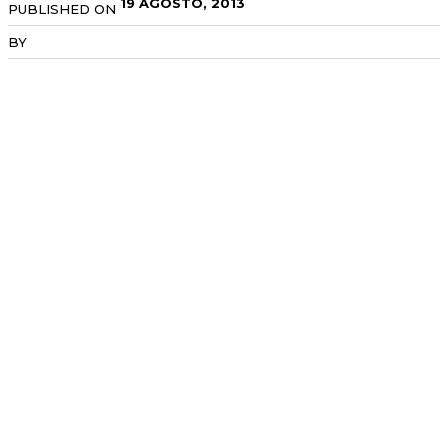
19 AGOSTO, 2013
PUBLISHED ON
BY
RADANOTICIAS.INFO