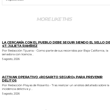
MORE LIKE THIS
GENERALES
LA CERCANÍA CON EL PUEBLO DEBE SEGUIR SIENDO EL SELLO DE
4T: JULIETA RAMÍREZ
Por Redacción Tijuana.- Como parte de sus recorridos por Baja California, la
senadora con licencia...
5 agosto, 2026
GENERALES
ACTIVAN OPERATIVO «ROSARITO SEGURO» PARA PREVENIR
DELITOS
Por Redacción Playas de Rosarito.- Tras realizar un análisis detallado sobre la
incidencia delictiva y...
5 agosto, 2026
GENERALES