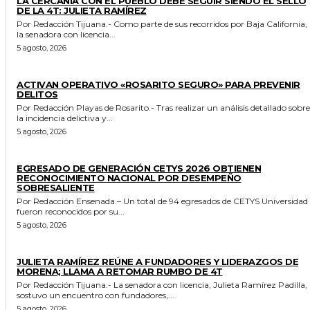
LA CERCANÍA CON EL PUEBLO DEBE SEGUIR SIENDO EL SELLO
DE LA 4T: JULIETA RAMÍREZ
Por Redacción Tijuana.- Como parte de sus recorridos por Baja California,
la senadora con licencia...
5 agosto, 2026
GENERALES
ACTIVAN OPERATIVO «ROSARITO SEGURO» PARA PREVENIR
DELITOS
Por Redacción Playas de Rosarito.- Tras realizar un análisis detallado sobre
la incidencia delictiva y...
5 agosto, 2026
GENERALES
EGRESADO DE GENERACIÓN CETYS 2026 OBTIENEN
RECONOCIMIENTO NACIONAL POR DESEMPEÑO
SOBRESALIENTE
Por Redacción Ensenada.– Un total de 94 egresados de CETYS Universidad
fueron reconocidos por su...
5 agosto, 2026
GENERALES
JULIETA RAMÍREZ REÚNE A FUNDADORES Y LIDERAZGOS DE
MORENA; LLAMA A RETOMAR RUMBO DE 4T
Por Redacción Tijuana.- La senadora con licencia, Julieta Ramírez Padilla,
sostuvo un encuentro con fundadores,...
5 agosto, 2026