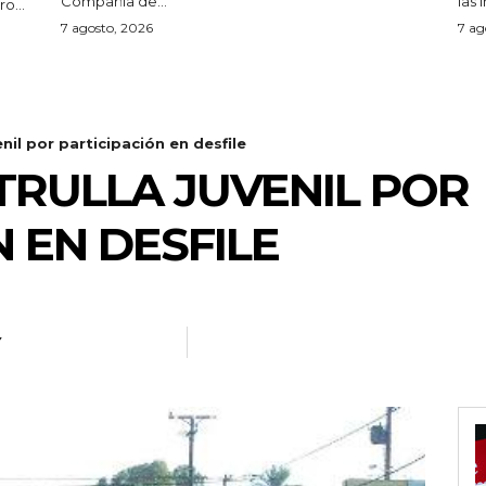
Compañía de...
las 
o...
7 agosto, 2026
7 ag