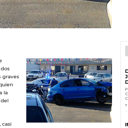
e
G
 dos
s graves
 quien
Por 
a la
C
C
 del
7
E
 casi