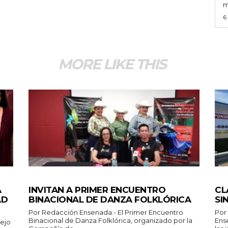
m
6
MORE LIKE THIS
ESPECTACULOS Y CULTURA
GEN
A
INVITAN A PRIMER ENCUENTRO
CL
AD
BINACIONAL DE DANZA FOLKLÓRICA
SI
Por Redacción Ensenada.- El Primer Encuentro
Por Redacc
Binacional de Danza Folklórica, organizado por la
Ense