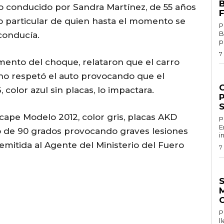
 conducido por Sandra Martínez, de 55 años
o particular de quien hasta el momento se
P
B
conducía.
p
7
mento del choque, relataron que el carro
 no respetó el auto provocando que el
G
olor azul sin placas, lo impactara.
P
ape Modelo 2012, color gris, placas AKD
Por
E
do de 90 grados provocando graves lesiones
i
remitida al Agente del Ministerio del Fuero
7
E
Por 
l