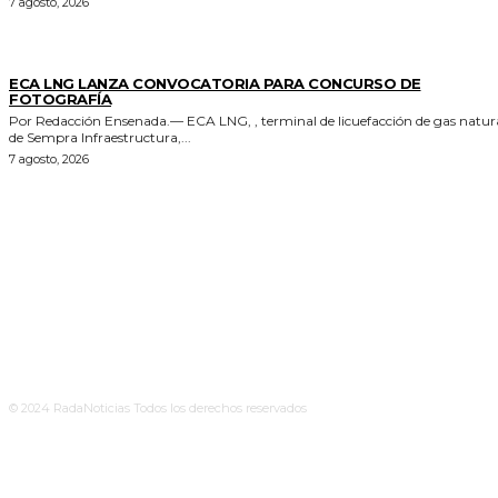
7 agosto, 2026
GENERALES
ECA LNG LANZA CONVOCATORIA PARA CONCURSO DE
FOTOGRAFÍA
Por Redacción Ensenada.— ECA LNG, , terminal de licuefacción de gas natural
de Sempra Infraestructura,...
7 agosto, 2026
© 2024 RadaNoticias Todos los derechos reservados