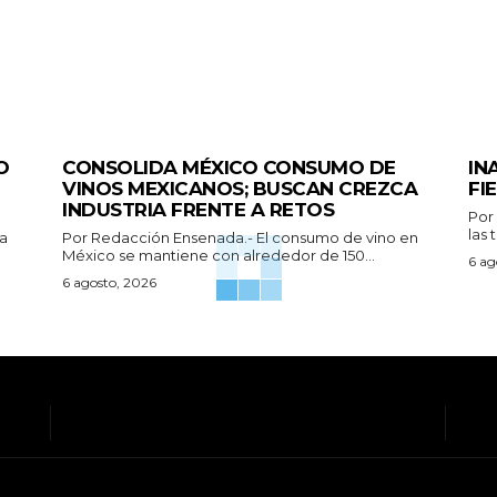
GENERALES
GEN
O
CONSOLIDA MÉXICO CONSUMO DE
IN
VINOS MEXICANOS; BUSCAN CREZCA
FI
INDUSTRIA FRENTE A RETOS
Por Redacció
las 
Por Redacción Ensenada.- El consumo de vino en
México se mantiene con alrededor de 150...
6 ag
6 agosto, 2026