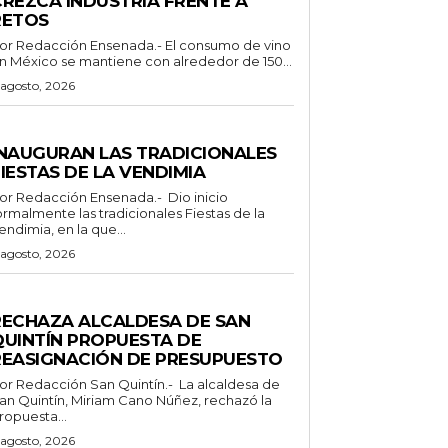
CREZCA INDUSTRIA FRENTE A
RETOS
Redacción Ensenada.- El consumo de vino
n México se mantiene con alrededor de 150...
 agosto, 2026
ENERALES
INAUGURAN LAS TRADICIONALES
IESTAS DE LA VENDIMIA
 Redacción Ensenada.- Dio inicio
ormalmente las tradicionales Fiestas de la
endimia, en la que...
 agosto, 2026
ENERALES
RECHAZA ALCALDESA DE SAN
QUINTÍN PROPUESTA DE
REASIGNACIÓN DE PRESUPUESTO
Redacción San Quintín.- La alcaldesa de
an Quintín, Miriam Cano Núñez, rechazó la
ropuesta...
 agosto, 2026