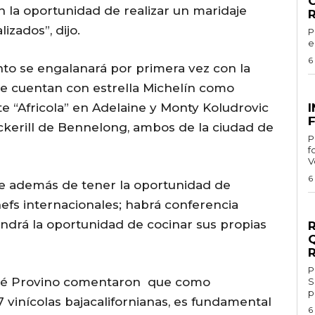
on la oportunidad de realizar un maridaje
izados”, dijo.
Por 
e
6
ento se engalanará por primera vez con la
e cuentan con estrella Michelín como
G
“Africola” en Adelaine y Monty Koludrovic
F
ckerill de Bennelong, ambos de la ciudad de
Por
f
V
6
 además de tener la oportunidad de
hefs internacionales; habrá conferencia
G
tendrá la oportunidad de cocinar sus propias
Por 
mité Provino comentaron que como
S
p
7 vinícolas bajacalifornianas, es fundamental
6