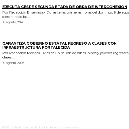
GENERALES
EJECUTA CESPE SEGUNDA ETAPA DE OBRA DE INTERCONEXIÓN
Por Redacción Ensenada.- Durante las primeras horas del domingo 9 de agosto,
dieron inicio los...
10 agosto, 2026
ESTADO
GARANTIZA GOBIERNO ESTATAL REGRESO A CLASES CON
INFRAESTRUCTURA FORTALECIDA
Por Redacción Mexicali.- Más de un millón de niñas, niños y jóvenes regresarán a
clases...
10 agosto, 2026
© 2024 RadaNoticias Todos los derechos reservados