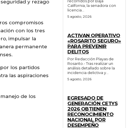
recorridos por Baja
, seguridad y rezago
California, la senadora con
licencia...
5 agosto, 2026
otros compromisos
ación con los tres
GENERALES
ACTIVAN OPERATIVO
ro, impulsar la
«ROSARITO SEGURO»
PARA PREVENIR
e manera permanente
DELITOS
nses.
Por Redacción Playas de
Rosarito.- Tras realizar un
 por los partidos
análisis detallado sobre la
incidencia delictiva y...
ra las aspiraciones
5 agosto, 2026
GENERALES
 manejo de los
EGRESADO DE
GENERACIÓN CETYS
2026 OBTIENEN
RECONOCIMIENTO
NACIONAL POR
DESEMPEÑO