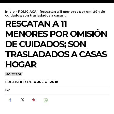
Inicio
POLICIACA
Rescatan a 11 menores por omisión de
cuidados; son trasladados a casas...
RESCATAN A 11
MENORES POR OMISIÓN
DE CUIDADOS; SON
TRASLADADOS A CASAS
HOGAR
POLICIACA
PUBLISHED ON
6 JULIO, 2018
BY
RADANOTICIAS.INFO