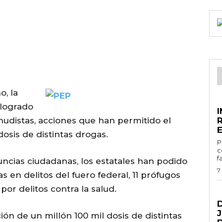
o, la
E
 logrado
distas, acciones que han permitido el
E
sis de distintas drogas.
Por
c
f
ncias ciudadanas, los estatales han podido
7
 en delitos del fuero federal, 11 prófugos
 por delitos contra la salud.
G
ión de un millón 100 mil dosis de distintas