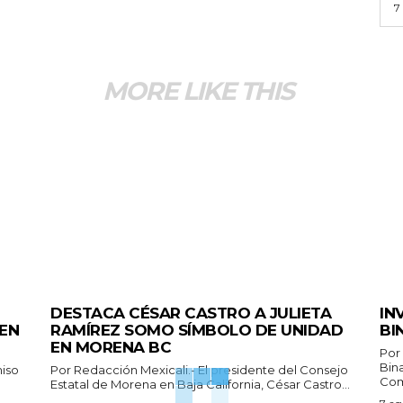
7
MORE LIKE THIS
GENERALES
ESP
DESTACA CÉSAR CASTRO A JULIETA
IN
 EN
RAMÍREZ SOMO SÍMBOLO DE UNIDAD
BI
EN MORENA BC
Por
Bin
Por Redacción Mexicali.- El presidente del Consejo
Com
Estatal de Morena en Baja California, César Castro...