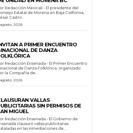
DE UNIDAD EN MORENA BC
Redacción Mexicali.- El presidente del
onsejo Estatal de Morena en Baja California,
ésar Castro...
 agosto, 2026
SPECTACULOS Y CULTURA
INVITAN A PRIMER ENCUENTRO
BINACIONAL DE DANZA
FOLKLÓRICA
or Redacción Ensenada.- El Primer Encuentro
inacional de Danza Folklórica, organizado
or la Compañía de...
 agosto, 2026
ENERALES
CLAUSURAN VALLAS
UBLICITARIAS SIN PERMISOS DE
SAN MIGUEL
 Redacción Ensenada.- El Gobierno de
nsenada clausuró vallas publicitarias
nstaladas en las inmediaciones de...