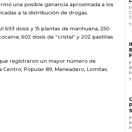
 mermó una posible ganancia aproximada a los
Por 
cadas a la distribución de drogas.
C
C
7
l 693 dosis y 15 plantas de marihuana, 250
 cocaína; 602 dosis de “cristal” y 202 pastillas
E
s que registraron un mayor número de
P
B
 Centro, Popular 89, Maneadero, Lomitas,
p
7
G
P
Por
E
i