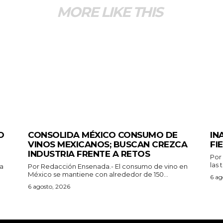
MORE LIKE THIS
GENERALES
GEN
O
CONSOLIDA MÉXICO CONSUMO DE
IN
VINOS MEXICANOS; BUSCAN CREZCA
FI
INDUSTRIA FRENTE A RETOS
Por Redacció
las 
Por Redacción Ensenada.- El consumo de vino en
México se mantiene con alrededor de 150...
6 ag
6 agosto, 2026