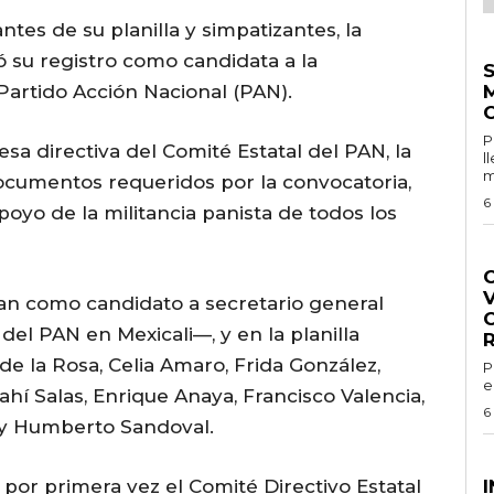
es de su planilla y simpatizantes, la
E
ó su registro como candidata a la
Partido Acción Nacional (PAN).
Por 
esa directiva del Comité Estatal del PAN, la
l
m
ocumentos requeridos por la convocatoria,
6
oyo de la militancia panista de todos los
G
an como candidato a secretario general
el PAN en Mexicali—, y en la planilla
de la Rosa, Celia Amaro, Frida González,
Por 
e
hí Salas, Enrique Anaya, Francisco Valencia,
6
y Humberto Sandoval.
G
 por primera vez el Comité Directivo Estatal