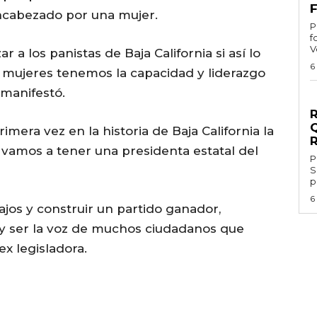
F
encabezado por una mujer.
Por
f
V
 a los panistas de Baja California si así lo
6
s mujeres tenemos la capacidad y liderazgo
 manifestó.
G
era vez en la historia de Baja California la
y vamos a tener una presidenta estatal del
Por 
S
p
6
bajos y construir un partido ganador,
 y ser la voz de muchos ciudadanos que
ex legisladora.