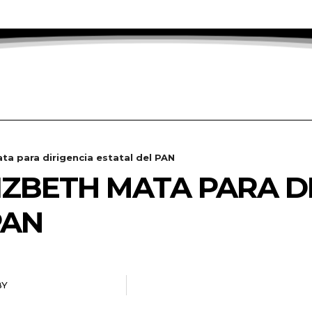
ata para dirigencia estatal del PAN
LIZBETH MATA PARA D
PAN
BY
RADANOTICIAS.INFO