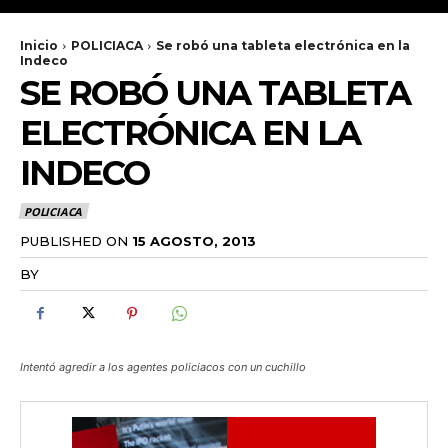
Inicio
POLICIACA
Se robó una tableta electrónica en la
Indeco
SE ROBÓ UNA TABLETA
ELECTRÓNICA EN LA
INDECO
POLICIACA
PUBLISHED ON
15 AGOSTO, 2013
BY
RADANOTICIAS.INFO
Intentó agredir a los agentes policiacos con un cuchillo