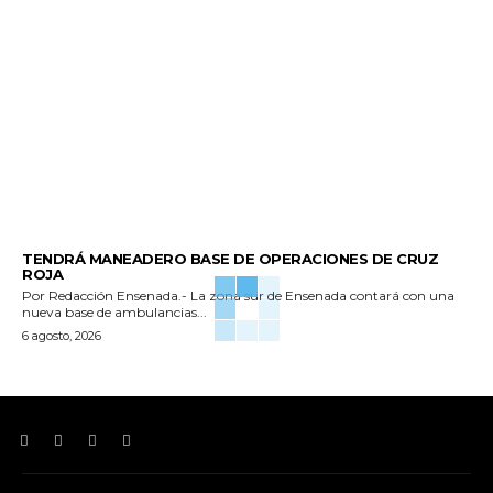
GENERALES
TENDRÁ MANEADERO BASE DE OPERACIONES DE CRUZ
ROJA
Por Redacción Ensenada.- La zona sur de Ensenada contará con una
nueva base de ambulancias...
6 agosto, 2026