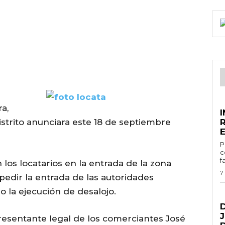
E
a,
strito anunciara este 18 de septiembre
E
Por
c
f
os locatarios en la entrada de la zona
7
mpedir la entrada de las autoridades
o la ejecución de desalojo.
G
presentante legal de los comerciantes José