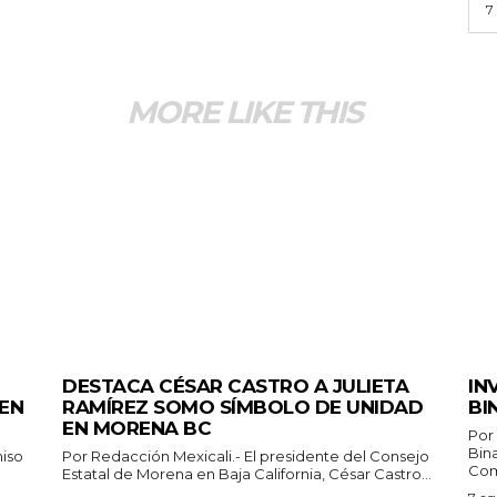
7
MORE LIKE THIS
GENERALES
ESP
DESTACA CÉSAR CASTRO A JULIETA
IN
 EN
RAMÍREZ SOMO SÍMBOLO DE UNIDAD
BI
EN MORENA BC
Por
Bin
Por Redacción Mexicali.- El presidente del Consejo
Com
Estatal de Morena en Baja California, César Castro...