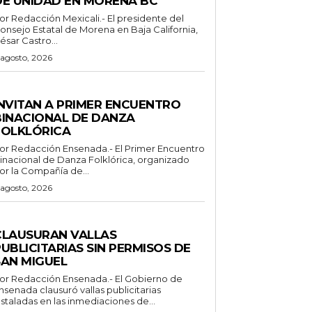
DE UNIDAD EN MORENA BC
Redacción Mexicali.- El presidente del
onsejo Estatal de Morena en Baja California,
ésar Castro...
 agosto, 2026
SPECTACULOS Y CULTURA
INVITAN A PRIMER ENCUENTRO
BINACIONAL DE DANZA
FOLKLÓRICA
or Redacción Ensenada.- El Primer Encuentro
inacional de Danza Folklórica, organizado
or la Compañía de...
 agosto, 2026
ENERALES
CLAUSURAN VALLAS
UBLICITARIAS SIN PERMISOS DE
SAN MIGUEL
 Redacción Ensenada.- El Gobierno de
nsenada clausuró vallas publicitarias
nstaladas en las inmediaciones de...