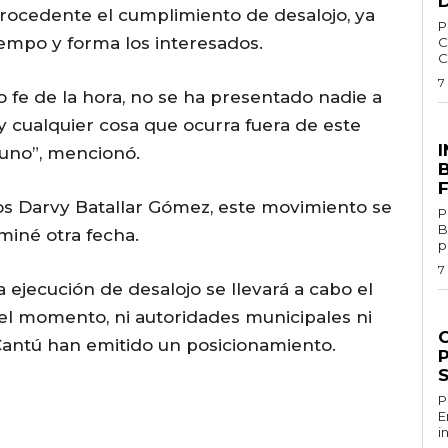
mprocedente el cumplimiento de desalojo, ya
Por 
empo y forma los interesados.
C
C
7
o fe de la hora, no se ha presentado nadie a
 cualquier cosa que ocurra fuera de este
E
guno”, mencionó.
ios Darvy Batallar Gómez, este movimiento se
P
B
miné otra fecha.
p
7
a ejecución de desalojo se llevará a cabo el
el momento, ni autoridades municipales ni
G
Cantú han emitido un posicionamiento.
P
Por
E
i