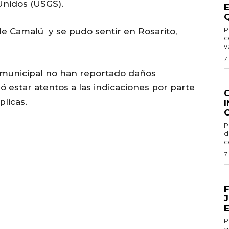
Unidos (USGS).
Por
 de Camalú y se pudo sentir en Rosarito,
c
v
7
 municipal no han reportado daños
G
estar atentos a las indicaciones por parte
plicas.
Por 
d
c
7
E
Por 
g