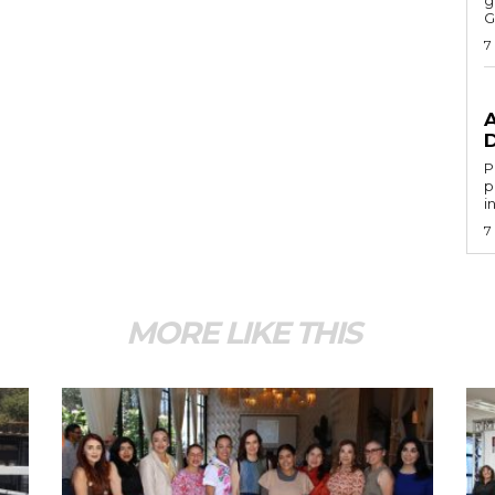
G
7
G
Por 
p
i
7
MORE LIKE THIS