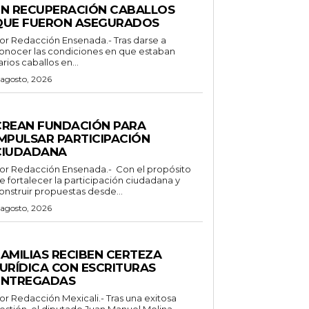
EN RECUPERACIÓN CABALLOS
QUE FUERON ASEGURADOS
 Redacción Ensenada.- Tras darse a
onocer las condiciones en que estaban
arios caballos en...
 agosto, 2026
ENERALES
CREAN FUNDACIÓN PARA
IMPULSAR PARTICIPACIÓN
CIUDADANA
Redacción Ensenada.- Con el propósito
e fortalecer la participación ciudadana y
onstruir propuestas desde...
 agosto, 2026
STADO
FAMILIAS RECIBEN CERTEZA
JURÍDICA CON ESCRITURAS
ENTREGADAS
Redacción Mexicali.- Tras una exitosa
estión, el diputado Juan Manuel Molina