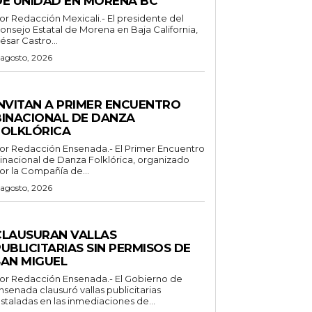
DE UNIDAD EN MORENA BC
Redacción Mexicali.- El presidente del
onsejo Estatal de Morena en Baja California,
ésar Castro...
 agosto, 2026
SPECTACULOS Y CULTURA
INVITAN A PRIMER ENCUENTRO
BINACIONAL DE DANZA
FOLKLÓRICA
or Redacción Ensenada.- El Primer Encuentro
inacional de Danza Folklórica, organizado
or la Compañía de...
 agosto, 2026
ENERALES
CLAUSURAN VALLAS
UBLICITARIAS SIN PERMISOS DE
SAN MIGUEL
 Redacción Ensenada.- El Gobierno de
nsenada clausuró vallas publicitarias
nstaladas en las inmediaciones de...