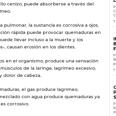
illo cenizo, puede absorberse a través del
Por 
imeo.
C
C
7
 pulmonar, la sustancia es corrosiva a ojos,
poración rápida puede provocar quemaduras en
E
puede llevar incluso a la muerte y los
-, causan erosión en los dientes.
P
B
dos en el organismo, produce una sensación
p
úsculos de la laringe, lagrimeo excesivo,
7
 y dolor de cabeza.
G
maduras, el gas produce lagrimeo,
P
y mezclado con agua produce quemaduras ya
 es corrosivo.
Por
E
i