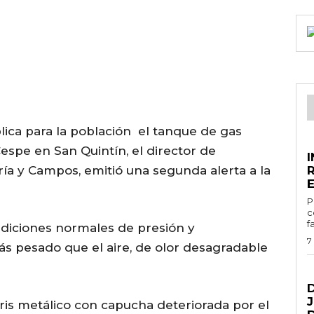
lica para la población el tanque de gas
E
espe en San Quintín, el director de
ría y Campos, emitió una segunda alerta a la
E
Por
c
f
ndiciones normales de presión y
7
s pesado que el aire, de olor desagradable
G
gris metálico con capucha deteriorada por el