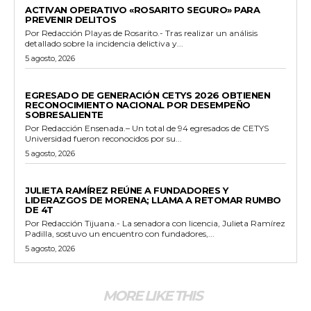
ACTIVAN OPERATIVO «ROSARITO SEGURO» PARA
PREVENIR DELITOS
Por Redacción Playas de Rosarito.- Tras realizar un análisis
detallado sobre la incidencia delictiva y...
5 agosto, 2026
GENERALES
EGRESADO DE GENERACIÓN CETYS 2026 OBTIENEN
RECONOCIMIENTO NACIONAL POR DESEMPEÑO
SOBRESALIENTE
Por Redacción Ensenada.– Un total de 94 egresados de CETYS
Universidad fueron reconocidos por su...
5 agosto, 2026
GENERALES
JULIETA RAMÍREZ REÚNE A FUNDADORES Y
LIDERAZGOS DE MORENA; LLAMA A RETOMAR RUMBO
DE 4T
Por Redacción Tijuana.- La senadora con licencia, Julieta Ramírez
Padilla, sostuvo un encuentro con fundadores,...
5 agosto, 2026
MORE LIKE THIS