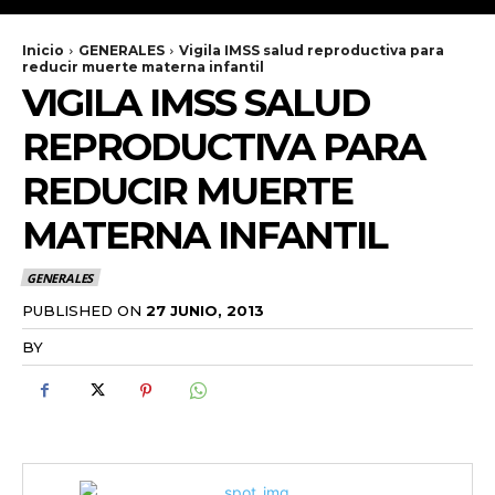
Inicio
GENERALES
Vigila IMSS salud reproductiva para
reducir muerte materna infantil
VIGILA IMSS SALUD
REPRODUCTIVA PARA
REDUCIR MUERTE
MATERNA INFANTIL
GENERALES
PUBLISHED ON
27 JUNIO, 2013
BY
RADANOTICIAS.INFO