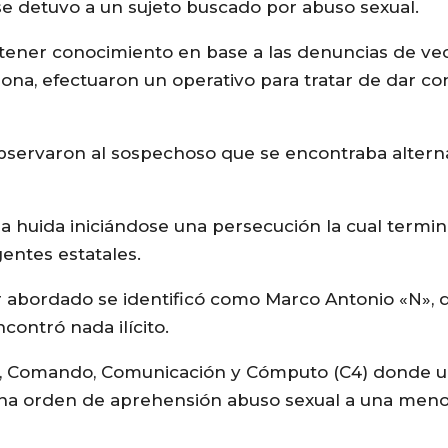
e detuvo a un sujeto buscado por abuso sexual.
 tener conocimiento en base a las denuncias de ve
na, efectuaron un operativo para tratar de dar co
e observaron al sospechoso que se encontraba alter
 la huida iniciándose una persecución la cual termi
entes estatales.
r abordado se identificó como Marco Antonio «N», 
contró nada ilícito.
l, Comando, Comunicación y Cómputo (C4) donde 
una orden de aprehensión abuso sexual a una men