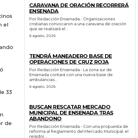
CARAVANA DE ORACIÓN RECORRERÁ
ENSENADA
cinos
Por Redacción Ensenada.- Organizaciones
cristianas convocaron a una caravana de oración
n el
que se realizará el...
6 agosto, 2026
nando
GENERALES
TENDRÁ MANEADERO BASE DE
OPERACIONES DE CRUZ ROJA
nó
Por Redacción Ensenada.- La zona sur de
Ensenada contará con una nueva base de
ambulancias...
6 agosto, 2026
de 33
GENERALES
BUSCAN RESCATAR MERCADO
MUNICIPAL DE ENSENADA TRAS
un
ABANDONO
or de
Por Redacción Ensenada.- Con una propuesta de
reforma al Reglamento del Mercado Municipal, el
regidor...