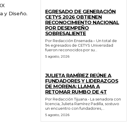
XX
GENERALES
EGRESADO DE GENERACIÓN
ra y Diseño.
CETYS 2026 OBTIENEN
RECONOCIMIENTO NACIONAL
POR DESEMPEÑO
SOBRESALIENTE
Por Redacción Ensenada.– Un total de
94 egresados de CETYS Universidad
fueron reconocidos por su...
5 agosto, 2026
GENERALES
JULIETA RAMÍREZ REÚNE A
FUNDADORES Y LIDERAZGOS
DE MORENA; LLAMA A
RETOMAR RUMBO DE 4T
Por Redacción Tijuana.- La senadora con
licencia, Julieta Ramírez Padilla, sostuvo
un encuentro con fundadores,...
5 agosto, 2026