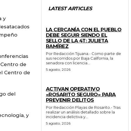
LATEST ARTICLES
a y
GENERALES
desatacados
LA CERCANÍA CON EL PUEBLO
sempeño
DEBE SEGUIR SIENDO EL
SELLO DE LA 4T: JULIETA
RAMÍREZ
Por Redacción Tijuana.- Como parte de
onferencias
sus recorridos por Baja California, la
senadora con licencia...
 Centro de
5 agosto, 2026
l Centro de
GENERALES
ACTIVAN OPERATIVO
go del
«ROSARITO SEGURO» PARA
PREVENIR DELITOS
Por Redacción Playas de Rosarito.- Tras
realizar un análisis detallado sobre la
cnología, y
incidencia delictiva y...
5 agosto, 2026