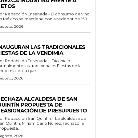
CREZCA INDUSTRIA FRENTE A
RETOS
Redacción Ensenada.- El consumo de vino
n México se mantiene con alrededor de 150...
 agosto, 2026
ENERALES
INAUGURAN LAS TRADICIONALES
IESTAS DE LA VENDIMIA
 Redacción Ensenada.- Dio inicio
ormalmente las tradicionales Fiestas de la
endimia, en la que...
 agosto, 2026
ENERALES
RECHAZA ALCALDESA DE SAN
QUINTÍN PROPUESTA DE
REASIGNACIÓN DE PRESUPUESTO
Redacción San Quintín.- La alcaldesa de
an Quintín, Miriam Cano Núñez, rechazó la
ropuesta...
 agosto, 2026