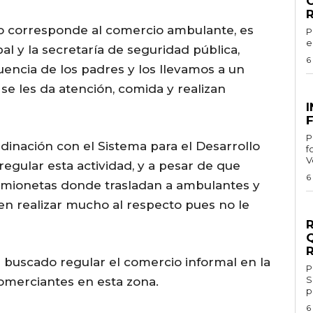
o corresponde al comercio ambulante, es
Por 
e
l y la secretaría de seguridad pública,
6
encia de los padres y los llevamos a un
se les da atención, comida y realizan
G
F
Por
inación con el Sistema para el Desarrollo
f
V
regular esta actividad, y a pesar de que
6
amionetas donde trasladan a ambulantes y
en realizar mucho al respecto pues no le
G
 buscado regular el comercio informal en la
Por 
S
comerciantes en esta zona.
p
6