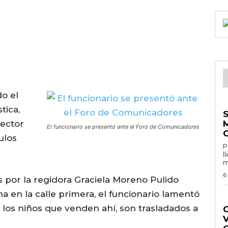
o el
E
tica,
rector
El funcionario se presentó ante el Foro de Comunicadores
ulos
Por 
l
m
6
s por la regidora Graciela Moreno Pulido
a en la calle primera, el funcionario lamentó
G
los niños que venden ahí, son trasladados a