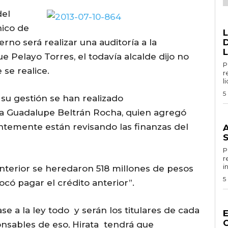
del
G
hico de
rno será realizar una auditoría a la
D
L
e Pelayo Torres, el todavía alcalde dijo no
Por 
se realice.
r
l
5
 su gestión se han realizado
a Guadalupe Beltrán Rocha, quien agregó
G
temente están revisando las finanzas del
Por
r
i
nterior se heredaron 518 millones de pesos
5
ocó pagar el crédito anterior”.
G
e a la ley todo y serán los titulares de cada
nsables de eso, Hirata tendrá que