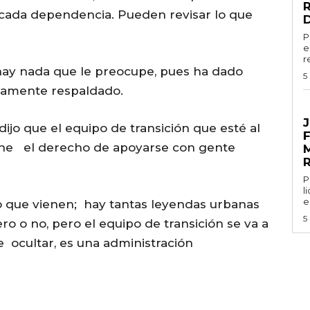
cada dependencia. Pueden revisar lo que
P
e
r
 hay nada que le preocupe, pues ha dado
5
damente respaldado.
G
J
dijo que el equipo de transición que esté al
iene el derecho de apoyarse con gente
Por
l
e
 que vienen; hay tantas leyendas urbanas
5
ero o no, pero el equipo de transición se va a
 ocultar, es una administración