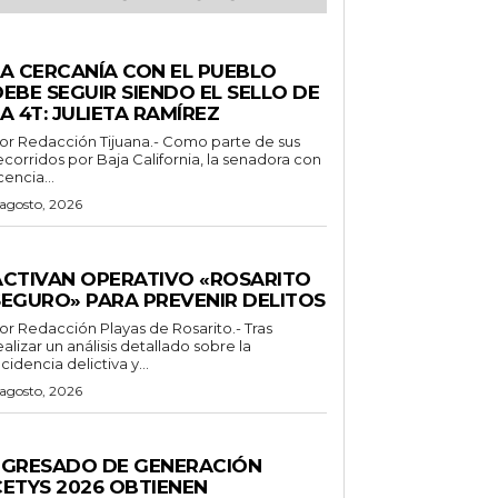
ENERALES
LA CERCANÍA CON EL PUEBLO
EBE SEGUIR SIENDO EL SELLO DE
A 4T: JULIETA RAMÍREZ
Redacción Tijuana.- Como parte de sus
ecorridos por Baja California, la senadora con
icencia...
 agosto, 2026
ENERALES
ACTIVAN OPERATIVO «ROSARITO
SEGURO» PARA PREVENIR DELITOS
 Redacción Playas de Rosarito.- Tras
ealizar un análisis detallado sobre la
ncidencia delictiva y...
 agosto, 2026
ENERALES
EGRESADO DE GENERACIÓN
CETYS 2026 OBTIENEN