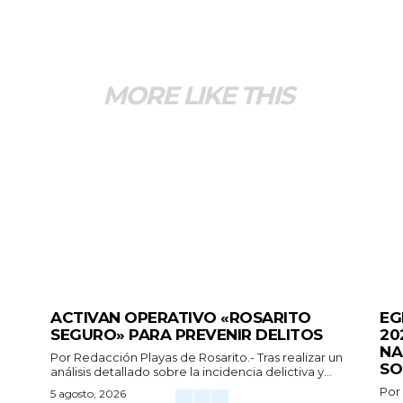
MORE LIKE THIS
GENERALES
GEN
ACTIVAN OPERATIVO «ROSARITO
EG
SEGURO» PARA PREVENIR DELITOS
20
NA
Por Redacción Playas de Rosarito.- Tras realizar un
SO
análisis detallado sobre la incidencia delictiva y...
Por
5 agosto, 2026